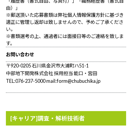
「履歴書（書式自由、写真付）」「職務経歴書（書式自
由）」
※郵送頂いた応募書類は弊社個人情報保護方針に基づき
適正に管理し返却は致しませんので、予めご了承くださ
い。
※書類選考の上、通過者には面接日等のご連絡を致しま
す。
お問い合わせ
〒920-0205 石川県金沢市大浦町ハ51-1
中部地下開発株式会社 採用担当 能口・宮田
TEL:076-237-5000 mail:form@chubuchika.jp
[キャリア]調査・解析技術者